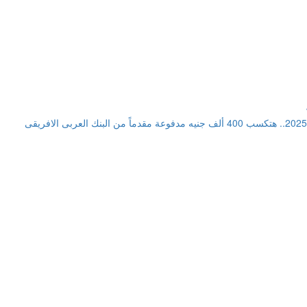
أفضل استثمار في شهادات ادخار 2025.. هتكسب 400 ألف جنيه مدفوعة مقدماً من البنك العربى الافريقى