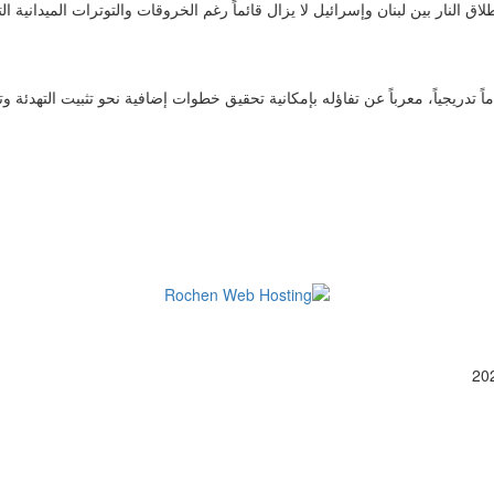
ق النار بين لبنان وإسرائيل لا يزال قائماً رغم الخروقات والتوترات الميدانية ا
ً تدريجياً، معرباً عن تفاؤله بإمكانية تحقيق خطوات إضافية نحو تثبيت التهدئة وت