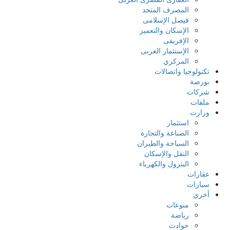
المصرف المتحد
فيصل الإسلامى
الإسكان والتعمير
الإفريقى
الإستثمار العربى
المركزي
تكنولوجيا واتصالات
بورصة
شركات
ملفات
وزارت
استثمار
الصناعة والتجارة
السياحة والطيران
النقل والإسكان
البترول والكهرباء
عقارات
سيارات
أخري
منوعات
رياضة
حوادث