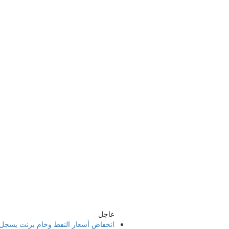
عاجل
انخفاض أسعار النفط وخام برنت يسجل 79.07 دولا