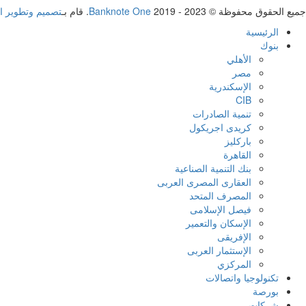
جميع الحقوق محفوظة ©
2019 - 2023. قام بـ
Banknote One
تصميم وتطوير ا
الرئيسية
بنوك
الأهلي
مصر
الإسكندرية
CIB
تنمية الصادرات
كريدى اجريكول
باركليز
القاهرة
بنك التنمية الصناعية
العقارى المصرى العربى
المصرف المتحد
فيصل الإسلامى
الإسكان والتعمير
الإفريقى
الإستثمار العربى
المركزي
تكنولوجيا واتصالات
بورصة
شركات