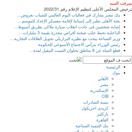
ميرفت السيد
ترخيص المجلس الأعلى لتنظيم الإعلام رقم 2022/31
بنك مصر يشارك في فعاليات اليوم العالمي للشباب بعروض
…
بعثة الأهلى تطير إلى إسبانيا لإقامة معسكر الإعداد للموسم
…
إصابة شخصين فى حادث انقلاب سيارة ملاكى بطريق أسيوط
…
الداخلية تحبط جلب شحنة أقراص مخدرة بقيمة 3 مليارات
…
وزير الصناعة يبحث مع نظيره البرازيلي تحويل العلاقات التجارية
…
رئيس الوزراء يترأس الاجتماع الأسبوعي للحكومة
قطع المياه عن 8 مناطق بحلوان السبت المقبل لمدة
…
الرئيسية
بنوك
الأهلي
مصر
الإسكندرية
CIB
تنمية الصادرات
كريدى اجريكول
باركليز
القاهرة
بنك التنمية الصناعية
العقارى المصرى العربى