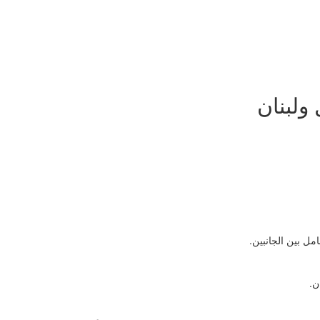
ولبنان
مل بين الجانبين.
ن.