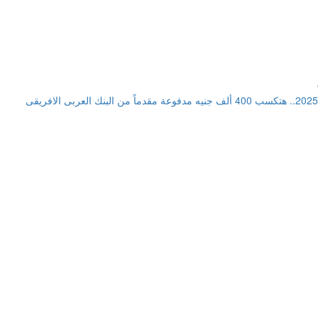
أفضل استثمار في شهادات ادخار 2025.. هتكسب 400 ألف جنيه مدفوعة مقدماً من البنك العربى الافريقى