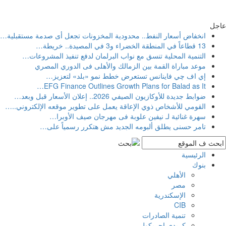
عاجل
انخفاض أسعار النفط.. محدودية المخزونات تجعل أى صدمة مستقبلية
…
13 قطاعاً في المنطقة الخضراء و3 في المصيدة.. خريطة
…
التنمية المحلية تنسق مع نواب البرلمان لدفع تنفيذ المشروعات
…
موعد مباراة القمة بين الزمالك والأهلى فى الدوري المصري
إي اف چي فاينانس تستعرض خطط نمو «بلد» لتعزيز
…
…
EFG Finance Outlines Growth Plans for Balad as It
ضوابط جديدة للأوكازيون الصيفي 2026.. إعلان الأسعار قبل وبعد
…
القومي للأشخاص ذوي الإعاقة يعمل على تطوير موقعه الإلكتروني..
…
سهرة غنائية لـ نيفين علوبة فى مهرجان صيف الأوبرا
…
تامر حسنى يطلق ألبومه الجديد مش هتكرر رسمياً على
…
الرئيسية
بنوك
الأهلي
مصر
الإسكندرية
CIB
تنمية الصادرات
كريدى اجريكول