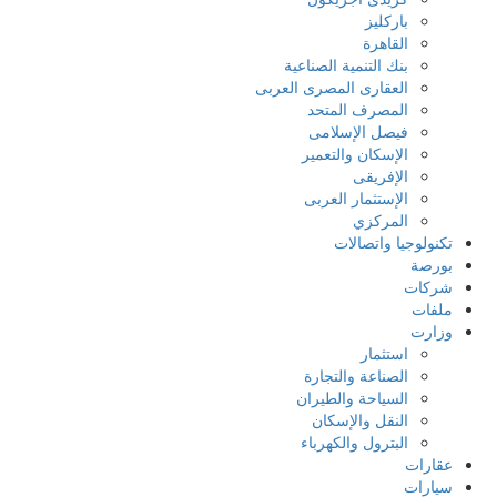
باركليز
القاهرة
بنك التنمية الصناعية
العقارى المصرى العربى
المصرف المتحد
فيصل الإسلامى
الإسكان والتعمير
الإفريقى
الإستثمار العربى
المركزي
تكنولوجيا واتصالات
بورصة
شركات
ملفات
وزارت
استثمار
الصناعة والتجارة
السياحة والطيران
النقل والإسكان
البترول والكهرباء
عقارات
سيارات