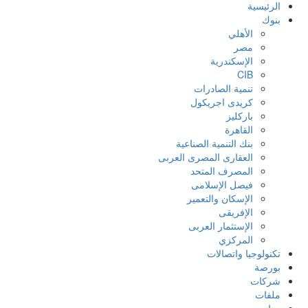
الرئيسية
بنوك
الأهلي
مصر
الإسكندرية
CIB
تنمية الصادرات
كريدى اجريكول
باركليز
القاهرة
بنك التنمية الصناعية
العقارى المصرى العربى
المصرف المتحد
فيصل الإسلامى
الإسكان والتعمير
الإفريقى
الإستثمار العربى
المركزي
تكنولوجيا واتصالات
بورصة
شركات
ملفات
وزارت