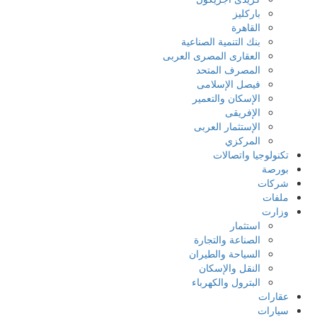
باركليز
القاهرة
بنك التنمية الصناعية
العقارى المصرى العربى
المصرف المتحد
فيصل الإسلامى
الإسكان والتعمير
الإفريقى
الإستثمار العربى
المركزي
تكنولوجيا واتصالات
بورصة
شركات
ملفات
وزارت
استثمار
الصناعة والتجارة
السياحة والطيران
النقل والإسكان
البترول والكهرباء
عقارات
سيارات