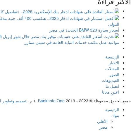
الأكثر قراءة
الدولى
أسعار سيارة BMW 320 الجديدة في مصر
مواعيد عمل مكتب خدمات النيابة العامة في سيتي ستارز
الرئيسية
الاخبار
المقالات
الصور
الفيديوهات
اتصل بنا
اعلن معانا
جميع الحقوق محفوظة ©
2019 - 2023. قام بـ
Banknote One
تصميم وتطوير ا
الرئيسية
بنوك
الأهلي
مصر