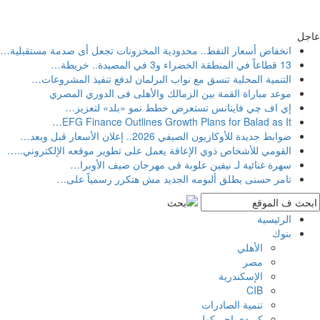
عاجل
انخفاض أسعار النفط.. محدودية المخزونات تجعل أى صدمة مستقبلية
…
13 قطاعاً في المنطقة الخضراء و3 في المصيدة.. خريطة
…
التنمية المحلية تنسق مع نواب البرلمان لدفع تنفيذ المشروعات
…
موعد مباراة القمة بين الزمالك والأهلى فى الدوري المصري
إي اف چي فاينانس تستعرض خطط نمو «بلد» لتعزيز
…
…
EFG Finance Outlines Growth Plans for Balad as It
ضوابط جديدة للأوكازيون الصيفي 2026.. إعلان الأسعار قبل وبعد
…
القومي للأشخاص ذوي الإعاقة يعمل على تطوير موقعه الإلكتروني..
…
سهرة غنائية لـ نيفين علوبة فى مهرجان صيف الأوبرا
…
تامر حسنى يطلق ألبومه الجديد مش هتكرر رسمياً على
…
الرئيسية
بنوك
الأهلي
مصر
الإسكندرية
CIB
تنمية الصادرات
كريدى اجريكول