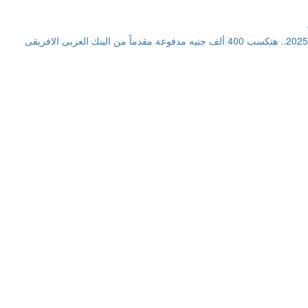
أفضل استثمار في شهادات ادخار 2025.. هتكسب 400 ألف جنيه مدفوعة مقدماً من البنك العربى الافريقى