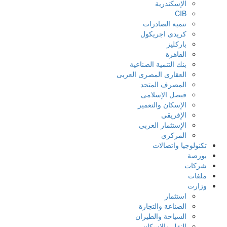
الإسكندرية
CIB
تنمية الصادرات
كريدى اجريكول
باركليز
القاهرة
بنك التنمية الصناعية
العقارى المصرى العربى
المصرف المتحد
فيصل الإسلامى
الإسكان والتعمير
الإفريقى
الإستثمار العربى
المركزي
تكنولوجيا واتصالات
بورصة
شركات
ملفات
وزارت
استثمار
الصناعة والتجارة
السياحة والطيران
النقل والإسكان