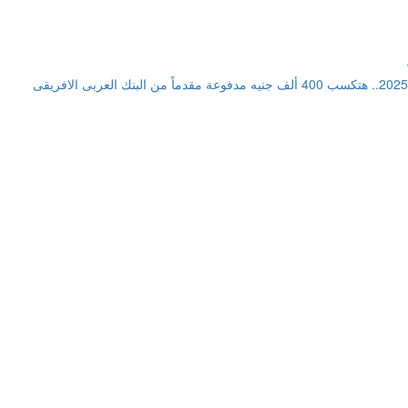
أفضل استثمار في شهادات ادخار 2025.. هتكسب 400 ألف جنيه مدفوعة مقدماً من البنك العربى الافريقى