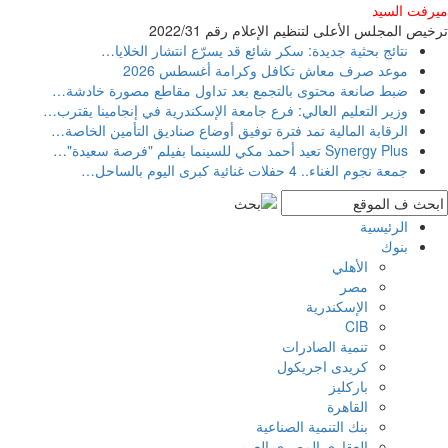
ميرفت السيد
ترخيص المجلس الأعلى لتنظيم الإعلام رقم 2022/31
نتائج بحثية جديدة: سكر شائع قد يسرّع انتشار الخلايا
…
موعد صرف معاش تكافل وكرامة أغسطس 2026
ضبط صانعة محتوى بالتجمع بعد تداول مقاطع مصورة خادشة
…
وزير التعليم العالي: فرع جامعة الإسكندرية في إنجامينا يقترب
…
الرقابة المالية تمد فترة توفيق أوضاع صناديق التأمين الخاصة
…
Synergy Plus تعيد أحمد مكي للسينما بفيلم "فرصة سعيدة"
…
جمعة نجوم الغناء.. 4 حفلات غنائية كبرى اليوم بالساحل
…
الرئيسية
بنوك
الأهلي
مصر
الإسكندرية
CIB
تنمية الصادرات
كريدى اجريكول
باركليز
القاهرة
بنك التنمية الصناعية
العقارى المصرى العربى