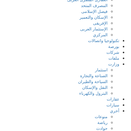
المصرف المتحد
فيصل الإسلامى
الإسكان والتعمير
الإفريقى
الإستثمار العربى
المركزي
تكنولوجيا واتصالات
بورصة
شركات
ملفات
وزارت
استثمار
الصناعة والتجارة
السياحة والطيران
النقل والإسكان
البترول والكهرباء
عقارات
سيارات
أخري
منوعات
رياضة
حوادث