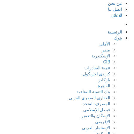
من نحن
اتصل بنا
للاعلان
الرئيسية
بنوك
الأهلي
مصر
الإسكندرية
CIB
تنمية الصادرات
كريدى اجريكول
باركليز
القاهرة
بنك التنمية الصناعية
العقارى المصرى العربى
المصرف المتحد
فيصل الإسلامى
الإسكان والتعمير
الإفريقى
الإستثمار العربى
المركزي