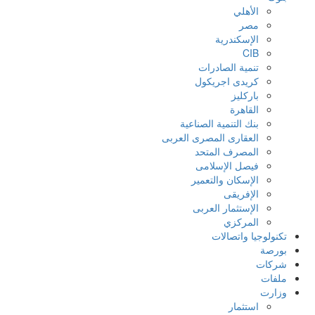
الأهلي
مصر
الإسكندرية
CIB
تنمية الصادرات
كريدى اجريكول
باركليز
القاهرة
بنك التنمية الصناعية
العقارى المصرى العربى
المصرف المتحد
فيصل الإسلامى
الإسكان والتعمير
الإفريقى
الإستثمار العربى
المركزي
تكنولوجيا واتصالات
بورصة
شركات
ملفات
وزارت
استثمار