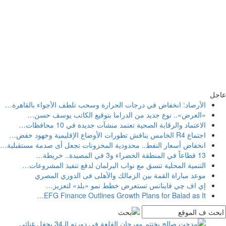
عاجل
الأرصاد: انخفاض في درجات الحرارة وسحب تلطف الأجواء بالقاهرة
…
«العرض».. نوع جديد من الدراما بتوقيع الكاتب يوسف حسن
…
الاعتماد والرقابة الصحية تعتمد منشآت جديدة في 10 محافظات
…
اجتماع R4 الخامس يناقش تطورات الأوضاع الإقليمية وجهود خفض
…
انخفاض أسعار النفط.. محدودية المخزونات تجعل أى صدمة مستقبلية
…
13 قطاعاً في المنطقة الخضراء و3 في المصيدة.. خريطة
…
التنمية المحلية تنسق مع نواب البرلمان لدفع تنفيذ المشروعات
…
موعد مباراة القمة بين الزمالك والأهلى فى الدوري المصري
إي اف چي فاينانس تستعرض خطط نمو «بلد» لتعزيز
…
…
EFG Finance Outlines Growth Plans for Balad as It