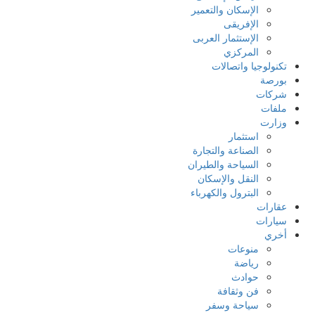
الإسكان والتعمير
الإفريقى
الإستثمار العربى
المركزي
تكنولوجيا واتصالات
بورصة
شركات
ملفات
وزارت
استثمار
الصناعة والتجارة
السياحة والطيران
النقل والإسكان
البترول والكهرباء
عقارات
سيارات
أخري
منوعات
رياضة
حوادث
فن وثقافة
سياحة وسفر