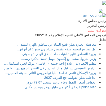
رئيس مجلس الادارة
رئيس التحرير
ميرفت السيد
ترخيص المجلس الأعلى لتنظيم الإعلام رقم 2022/31
عاجل
محافظة الجيزة تعلن قطع المياه عن مناطق بالهرم لتنفيذ
…
أول تصريح لمحمد صلاح بقميص طرابزون سبور: لم أتوقع
…
وزيرة التضامن تتابع تداعيات حادث نفق الودي اتجاه بني
…
وزير البترول يبحث مع إكسون موبيل تنفيذ مذكرة ربط
…
تنظيم الاتصالات: إعادة إتاحة خدمة «أرقامي» مؤقتًا لحين استكمال
…
الرئيس السيسي يستقبل ملك البحرين في القصر الجمهوري بالعلمين
…
وزيرة الإسكان تلتقي قداسة البابا تواضروس الثاني بمدينة العلمين
…
الداخلية تعلن ضوابط حج القرعة 2027
انخفاض أسعار النفط وخام برنت يسجل 79.07 دولار
Spider Man يحقق أكثر من مليار دولار ويصبح الأعلى
…