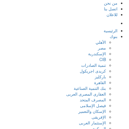
من نحن
اتصل بنا
للاعلان
الرئيسية
بنوك
الأهلي
مصر
الإسكندرية
CIB
تنمية الصادرات
كريدى اجريكول
باركليز
القاهرة
بنك التنمية الصناعية
العقارى المصرى العربى
المصرف المتحد
فيصل الإسلامى
الإسكان والتعمير
الإفريقى
الإستثمار العربى
المركزي