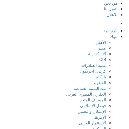
من نحن
اتصل بنا
للاعلان
الرئيسية
بنوك
الأهلي
مصر
الإسكندرية
CIB
تنمية الصادرات
كريدى اجريكول
باركليز
القاهرة
بنك التنمية الصناعية
العقارى المصرى العربى
المصرف المتحد
فيصل الإسلامى
الإسكان والتعمير
الإفريقى
الإستثمار العربى
المركزي