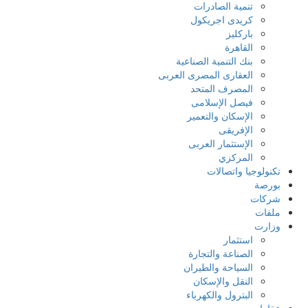
تنمية الصادرات
كريدى اجريكول
باركليز
القاهرة
بنك التنمية الصناعية
العقارى المصرى العربى
المصرف المتحد
فيصل الإسلامى
الإسكان والتعمير
الإفريقى
الإستثمار العربى
المركزي
تكنولوجيا واتصالات
بورصة
شركات
ملفات
وزارت
استثمار
الصناعة والتجارة
السياحة والطيران
النقل والإسكان
البترول والكهرباء
عقارات