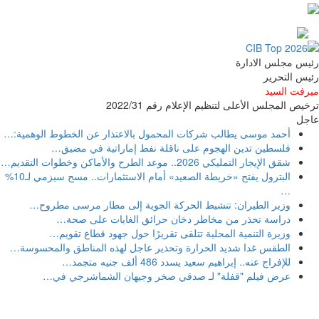
رئيس مجلس الادارة
رئيس التحرير
ميرفت السيد
ترخيص المجلس الأعلى لتنظيم الإعلام رقم 2022/31
عاجل
أحمد موسى يطالب شركات المحمول بالاعتذار عن الخطوط الوهمية:
…
فلسطين تدين الهجوم على ناقلة نفط إماراتية في مضيق
…
شقق الإيجار التمليكي 2026.. موعد الطرح والأماكن وخطوات التقديم
…
البترول يفتح «خريطة الصعيد» أمام الاستثمارات.. مسح سيزمي لـ10%
…
وزير الطيران: تنشيط الحركة الجوية إلى مطار مرسى مطروح
…
دراسة تحذر من مخاطر دخان حرائق الغابات على صحة
…
وزيرة التنمية المحلية تتلقى تقريرًا حول جهود قطاع تقويم
…
الطقس غدا شديد الحرارة وتحذير عاجل لهذه المناطق والمحسوسة
…
للإفراج عنه.. إبراهيم سعيد يسدد 486 ألف جنيه متجمد
…
عرض فيلم "قفلة" لـ صدقي صخر وجيهان الشماشرجي في
…