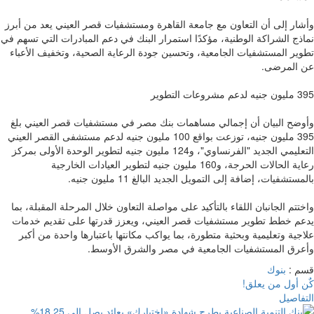
وأشار إلى أن التعاون مع جامعة القاهرة ومستشفيات قصر العيني يعد من أبرز
نماذج الشراكة الوطنية، مؤكدًا استمرار البنك في دعم المبادرات التي تسهم في
تطوير المستشفيات الجامعية، وتحسين جودة الرعاية الصحية، وتخفيف الأعباء
عن المرضى.
395 مليون جنيه لدعم مشروعات التطوير
وأوضح البيان أن إجمالي مساهمات بنك مصر في مستشفيات قصر العيني بلغ
395 مليون جنيه، توزعت بواقع 100 مليون جنيه لدعم مستشفى القصر العيني
التعليمي الجديد "الفرنساوي"، و124 مليون جنيه لتطوير الوحدة الأولى بمركز
رعاية الحالات الحرجة، و160 مليون جنيه لتطوير العيادات الخارجية
بالمستشفيات، إضافة إلى التمويل الجديد البالغ 11 مليون جنيه.
واختتم الجانبان اللقاء بالتأكيد على مواصلة التعاون خلال المرحلة المقبلة، بما
يدعم خطط تطوير مستشفيات قصر العيني، ويعزز قدرتها على تقديم خدمات
علاجية وتعليمية وبحثية متطورة، بما يواكب مكانتها باعتبارها واحدة من أكبر
وأعرق المستشفيات الجامعية في مصر والشرق الأوسط.
قسم :
بنوك
كٌن أول من يعلق!
التفاصيل