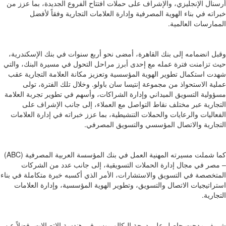
أرسنال الإنجليزي، والإشراف على حملات افتتاح الفروع الجديدة، بما عزز من
خبراته في بناء الهوية المصرفية وإدارة العلامات التجارية وفقاً لأفضل
الممارسات العالمية.
وقبل انضمامه إلى بنك القاهرة، أمضى نحو أربع سنوات في بنك الإسكندرية،
حيث تزامنت فترة عمله مع إحدى أبرز مراحل التحول في مسيرة البنك، والتي
شهدت استكمال تطوير الهوية المؤسسية وتعزيز مكانة العلامة التجارية عقب
عملية الاستحواذ من مجموعة إنتيسا سان باولو. وخلال تلك الفترة، تولى
مسؤولية التسويق الميداني وإدارة الشراكات، وأسهم في تطوير تجربة العلامة
التجارية عبر مختلف نقاط التواصل مع العملاء، إلى جانب الإشراف على
الفعاليات والرعايات والحملات التنشيطية، بما عزز خبراته في إدارة العلامات
التجارية والاتصال المؤسسي والتسويق المصرفي.
كما شملت مسيرته المهنية العمل في بنك المؤسسة العربية المصرفية (ABC)
– مصر في مجال إدارة الحملات التسويقية، إلى جانب عدد من الشركات
المتخصصة في التسويق والاستشارات، الأمر الذي أكسبه خبرة متكاملة في بناء
استراتيجيات الاتصال والتسويق، وتطوير الهوية المؤسسية، وإدارة العلامات
التجارية.
شريف مدحت حاصل على درجة البكالوريوس في هندسة الاتصالات، فضلاً عن