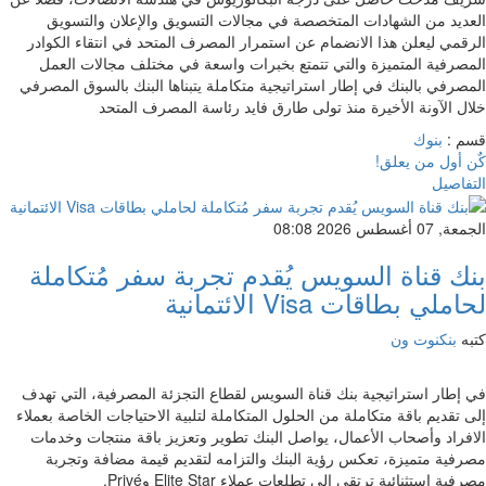
العديد من الشهادات المتخصصة في مجالات التسويق والإعلان والتسويق
الرقمي ليعلن هذا الانضمام عن استمرار المصرف المتحد في انتقاء الكوادر
المصرفية المتميزة والتي تتمتع بخبرات واسعة في مختلف مجالات العمل
المصرفي بالبنك في إطار استراتيجية متكاملة يتبناها البنك بالسوق المصرفي
خلال الآونة الأخيرة منذ تولى طارق فايد رئاسة المصرف المتحد
قسم :
بنوك
كٌن أول من يعلق!
التفاصيل
الجمعة, 07 أغسطس 2026 08:08
بنك قناة السويس يُقدم تجربة سفر مُتكاملة
لحاملي بطاقات Visa الائتمانية
كتبه
بنكنوت ون
في إطار استراتيجية بنك قناة السويس لقطاع التجزئة المصرفية، التي تهدف
إلى تقديم باقة متكاملة من الحلول المتكاملة لتلبية الاحتياجات الخاصة بعملاء
الافراد وأصحاب الأعمال، يواصل البنك تطوير وتعزيز باقة منتجات وخدمات
مصرفية متميزة، تعكس رؤية البنك والتزامه لتقديم قيمة مضافة وتجربة
مصرفية استثنائية ترتقي إلى تطلعات عملاء Elite Star وPrivé.