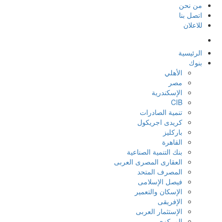
من نحن
اتصل بنا
للاعلان
الرئيسية
بنوك
الأهلي
مصر
الإسكندرية
CIB
تنمية الصادرات
كريدى اجريكول
باركليز
القاهرة
بنك التنمية الصناعية
العقارى المصرى العربى
المصرف المتحد
فيصل الإسلامى
الإسكان والتعمير
الإفريقى
الإستثمار العربى
المركزي