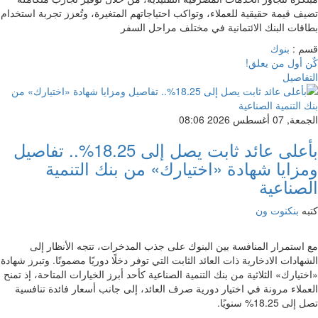
تضيف قيمة حقيقية للعملاء، وتواكب احتياجاتهم المتغيرة، وتُعزز تجربة استخدام
بطاقات البنك الائتمانية في مختلف مراحل السفر
قسم :
بنوك
كٌن أول من يعلق!
التفاصيل
الجمعة, 07 أغسطس 2026 08:06
بأعلى عائد ثابت يصل إلى 18.25%.. تفاصيل
ومزايا شهادة «اختيارك» من بنك التنمية
الصناعية
كتبه
بنكنوت ون
مع استمرار المنافسة بين البنوك على جذب المدخرات، تتجه الأنظار إلى
الشهادات الادخارية ذات العائد الثابت التي توفر دخلًا دوريًا مضمونًا. وتبرز شهادة
«اختيارك» الثلاثية من بنك التنمية الصناعية كأحد أبرز الخيارات المتاحة، إذ تمنح
العملاء مرونة في اختيار دورية صرف العائد، إلى جانب أسعار فائدة تنافسية
تصل إلى 18.25% سنويًا.