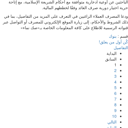
الباحثين عن أوعية ادخارية متوافقة مع أحكام الشريعة الإسلامية، مع إتاحة
حرية اختيار دورية صرف العائد وفقًا لخططهم المالية.
ودعا المصرف العملاء الراغبين في التعرف على المزيد من التفاصيل، بما في
ذلك الشروط والأحكام، إلى زيارة الموقع الإلكتروني للمصرف أو التواصل عبر
قنواته الرسمية للاطلاع على كافة المعلومات الخاصة بـ«صك نماء»
قسم :
بنوك
كٌن أول من يعلق!
التفاصيل
البداية
السابق
1
2
3
4
5
6
7
8
9
10
التالي
النهاية