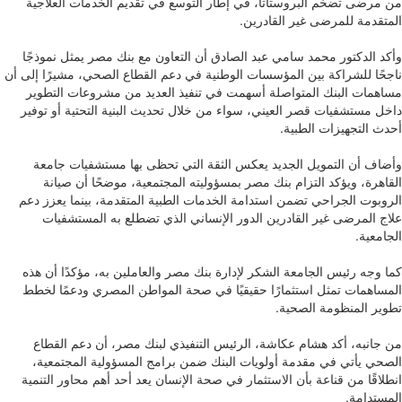
من مرضى تضخم البروستاتا، في إطار التوسع في تقديم الخدمات العلاجية
المتقدمة للمرضى غير القادرين.
وأكد الدكتور محمد سامي عبد الصادق أن التعاون مع بنك مصر يمثل نموذجًا
ناجحًا للشراكة بين المؤسسات الوطنية في دعم القطاع الصحي، مشيرًا إلى أن
مساهمات البنك المتواصلة أسهمت في تنفيذ العديد من مشروعات التطوير
داخل مستشفيات قصر العيني، سواء من خلال تحديث البنية التحتية أو توفير
أحدث التجهيزات الطبية.
وأضاف أن التمويل الجديد يعكس الثقة التي تحظى بها مستشفيات جامعة
القاهرة، ويؤكد التزام بنك مصر بمسؤوليته المجتمعية، موضحًا أن صيانة
الروبوت الجراحي تضمن استدامة الخدمات الطبية المتقدمة، بينما يعزز دعم
علاج المرضى غير القادرين الدور الإنساني الذي تضطلع به المستشفيات
الجامعية.
كما وجه رئيس الجامعة الشكر لإدارة بنك مصر والعاملين به، مؤكدًا أن هذه
المساهمات تمثل استثمارًا حقيقيًا في صحة المواطن المصري ودعمًا لخطط
تطوير المنظومة الصحية.
من جانبه، أكد هشام عكاشة، الرئيس التنفيذي لبنك مصر، أن دعم القطاع
الصحي يأتي في مقدمة أولويات البنك ضمن برامج المسؤولية المجتمعية،
انطلاقًا من قناعة بأن الاستثمار في صحة الإنسان يعد أحد أهم محاور التنمية
المستدامة.