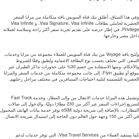
وفي هذا السياق، أطلق بنك قناة السويس باقة متكاملة من مزايا السفر
الحصرية لحاملي بطاقات Visa Signature، Visa Infinite، و Visa Infinite
Privilege، في إطار حرصه على تقديم تجربة سفر أكثر راحة وسلاسة لعملائه
داخل مصر وخارجها.
وتُتيح باقة Voyage من بنك قناة السويس للعملاء مجموعة من مزايا وخدمات
السفر، التي تختلف بحسب نوع البطاقة الائتمانية وتُطبق وفقًا للشروط
والأحكام، ومنها الاستفادة من خصم 30% على حجوزات تذاكر الطيران عبر
موقع أو تطبيق Flyin، إلى جانب مجموعة متكاملة من خدمات السفر والمزايا
الحصرية المُصممة لتلبية احتياجات المسافرين في مختلف مراحل رحلتهم.
وتشمل هذه المزايا خدمات الانتقال من وإلى المطار، وخدمة Fast Track
لتسريع إجراءات السفر عبر أكثر من 230 مطارًا دوليًا، والدخول إلى صالات
المطارات، بالإضافة إلى شريحة دولية eSIM توفر خدمة بيانات الهاتف المحمول
في أكثر من 150 وجهة حول العالم دون الحاجة إلى استبدال شريحة الاتصال.
كما يستفيد العملاء من Visa Travel Services، التي توفر خدمات لدعم