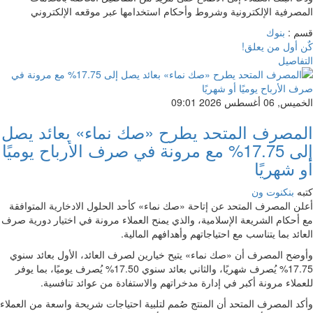
المصرفية الإلكترونية وشروط وأحكام استخدامها عبر موقعه الإلكتروني
قسم :
بنوك
كٌن أول من يعلق!
التفاصيل
الخميس, 06 أغسطس 2026 09:01
المصرف المتحد يطرح «صك نماء» بعائد يصل
إلى 17.75% مع مرونة في صرف الأرباح يوميًا
أو شهريًا
كتبه
بنكنوت ون
أعلن المصرف المتحد عن إتاحة «صك نماء» كأحد الحلول الادخارية المتوافقة
مع أحكام الشريعة الإسلامية، والذي يمنح العملاء مرونة في اختيار دورية صرف
العائد بما يتناسب مع احتياجاتهم وأهدافهم المالية.
وأوضح المصرف أن «صك نماء» يتيح خيارين لصرف العائد، الأول بعائد سنوي
17.75% يُصرف شهريًا، والثاني بعائد سنوي 17.50% يُصرف يوميًا، بما يوفر
للعملاء مرونة أكبر في إدارة مدخراتهم والاستفادة من عوائد تنافسية.
وأكد المصرف المتحد أن المنتج صُمم لتلبية احتياجات شريحة واسعة من العملاء