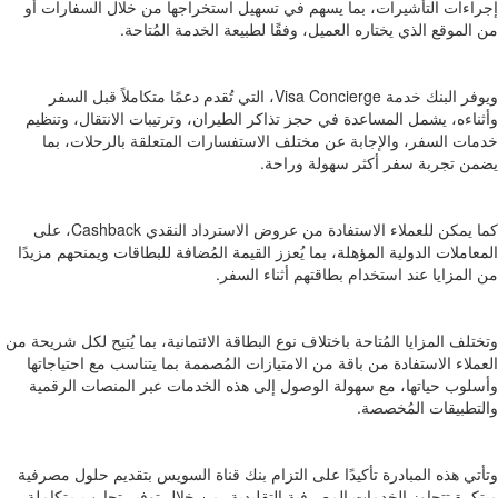
إجراءات التأشيرات، بما يسهم في تسهيل استخراجها من خلال السفارات أو
من الموقع الذي يختاره العميل، وفقًا لطبيعة الخدمة المُتاحة.
ويوفر البنك خدمة Visa Concierge، التي تُقدم دعمًا متكاملاً قبل السفر
وأثناءه، يشمل المساعدة في حجز تذاكر الطيران، وترتيبات الانتقال، وتنظيم
خدمات السفر، والإجابة عن مختلف الاستفسارات المتعلقة بالرحلات، بما
يضمن تجربة سفر أكثر سهولة وراحة.
كما يمكن للعملاء الاستفادة من عروض الاسترداد النقدي Cashback، على
المعاملات الدولية المؤهلة، بما يُعزز القيمة المُضافة للبطاقات ويمنحهم مزيدًا
من المزايا عند استخدام بطاقتهم أثناء السفر.
وتختلف المزايا المُتاحة باختلاف نوع البطاقة الائتمانية، بما يُتيح لكل شريحة من
العملاء الاستفادة من باقة من الامتيازات المُصممة بما يتناسب مع احتياجاتها
وأسلوب حياتها، مع سهولة الوصول إلى هذه الخدمات عبر المنصات الرقمية
والتطبيقات المُخصصة.
وتأتي هذه المبادرة تأكيدًا على التزام بنك قناة السويس بتقديم حلول مصرفية
مبتكرة تتجاوز الخدمات المصرفية التقليدية، من خلال توفير تجارب متكاملة