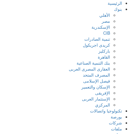
الرئيسية
بنوك
الأهلي
مصر
الإسكندرية
CIB
تنمية الصادرات
كريدى اجريكول
باركليز
القاهرة
بنك التنمية الصناعية
العقارى المصرى العربى
المصرف المتحد
فيصل الإسلامى
الإسكان والتعمير
الإفريقى
الإستثمار العربى
المركزي
تكنولوجيا واتصالات
بورصة
شركات
ملفات